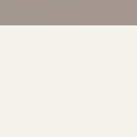
Galérie
Rámy, obrazy a plátna.
Materiál a detail
Galéria rámov
Od tenkých čiernych profilov po masívne drevené rámy s
patinou a galérijným charakterom.