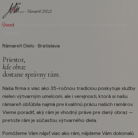
Úvod
Služby
Galéria rámov
Galéria obrazov
Plátna
Kontakt
Kontakt
Rámareň Dielo · Bratislava
Priestor,
kde obraz
dostane správny rám.
Naša firma s viac ako 35-ročnou tradíciou poskytuje služby
nielen výtvarným umelcom, ale i verejnosti, ktorá si našu
rámareň obľúbila najmä pre kvalitnú prácu našich ramárov.
Vieme poradiť, aký rám je vhodný práve pre daný obraz —
pretože rám je súčasťou výtvarného diela.
Pomôžeme Vám nájsť viac ako rám, nájdeme Vám dokonalú