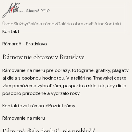
Úvod
Služby
Galéria rámov
Galéria obrazov
Plátna
Kontakt
Kontakt
Rámareň - Bratislava
Rámovanie obrazov v Bratislave
Rámovanie na mieru pre obrazy, fotografie, grafiky, plagáty
aj diela s osobnou hodnotou. V ateliéri na Trnavskej ceste
vám pomôžeme vybrať rám, paspartu a sklo tak, aby dielo
pôsobilo prirodzene a vydržalo roky.
Kontaktovať rámareň
Pozrieť rámy
Rámovanie na mieru
Rám má dielo doplniť, nie prehlušiť.