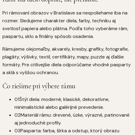
Pri rámovaní obrazov v Bratislave sa nespoliehame iba na
rozmer. Sledujeme charakter diela, farby, techniku aj
svetlosť papiera alebo plátna. Podľa toho vyberáme rám,
paspartu, sklo a finálny spôsob osadenia.
Rámujeme olejomaľby, akvarely, kresby, grafiky, fotografie,
plagáty, výšivky, textil, certifikáty, mapy, puzzle aj ďalšie
formáty. Pre citlivejšie diela odporúčame vhodné pasparty
a sklá s vyššou ochranou.
Čo riešime pri výbere rámu
01
Štýl diela: moderné, klasické, dekoratívne,
minimalistické alebo galérijné prevedenie.
02
Materiál rámu: drevené, úzke, výrazné, patinované
aj jednoduché profily.
03
Pasparta: farba, šírka a odstup, ktorý obrazu