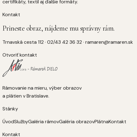
certifikáty, textil aj ďalšie formáty.
Kontakt
Prineste obraz, nájdeme mu správny rám.
Trnavská cesta 112
·
02/43 42 36 32
·
ramaren@ramaren.sk
Otvoriť kontakt
Rámovanie na mieru, výber obrazov
a plátien v Bratislave.
Stánky
Úvod
Služby
Galéria rámov
Galéria obrazov
Plátna
Kontakt
Kontakt